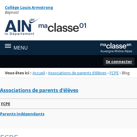
Panneau de gestion des cookies
Collège Louis Armstrong
Menu de la rubrique
Contenu
Beynost
MENU
Se connecter
Vous êtes ici :
Accueil
›
Associations de parents d'élèves
›
FCPE
›
Blog
Associations de parents d'élèves
FCPE
Parents indépendants