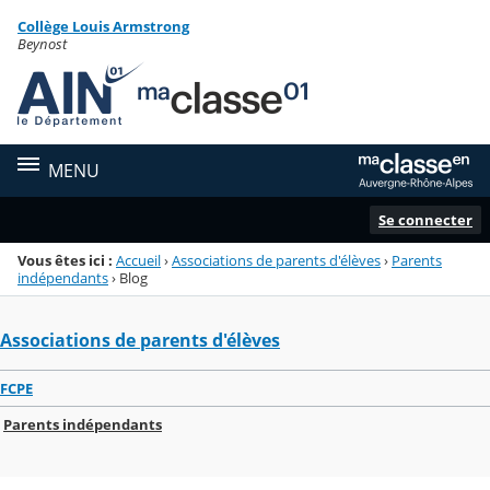
Panneau de gestion des cookies
Collège Louis Armstrong
Menu de la rubrique
Contenu
Beynost
MENU
Se connecter
Vous êtes ici :
Accueil
›
Associations de parents d'élèves
›
Parents
indépendants
›
Blog
Associations de parents d'élèves
FCPE
Parents indépendants