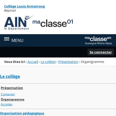
Panneau de gestion des cookies
Collège Louis Armstrong
Menu de la rubrique
Contenu
Beynost
MENU
Se connecter
Vous êtes ici :
Accueil
›
Le collège
›
Présentation
›
Organigramme
Le collège
Présentation
Contacter
Organigramme
Accéder
Organisation pédagogique