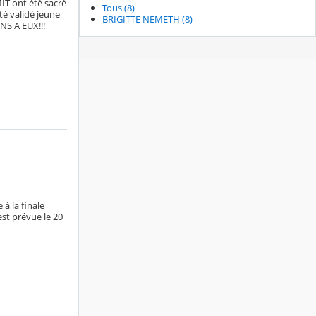
T ont été sacré
Tous (8)
té validé jeune
BRIGITTE NEMETH (8)
NS A EUX!!!
à la finale
st prévue le 20