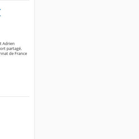
T
t Adrien
rt partagé.
ionnat de France