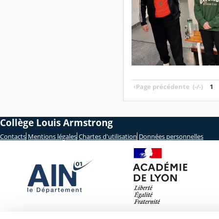
‹
Page précédente
(-/-)
1
Collège Louis Armstrong
Contacts
Mentions légales
Chartes d'utilisation
Données personnelles