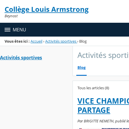
Panneau de gestion des cookies
Collège Louis Armstrong
Menu de la rubrique
Contenu
Beynost
MENU
Vous êtes ici :
Accueil
›
Activités sportives
›
Blog
Activités sport
Activités sportives
Blog
Tous les articles (8)
VICE CHAMPI
PARTAGE
Par BRIGITTE NEMETH, publié le 