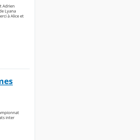
t Adrien
de Lyana
ci à Alice et
imes
championnat
ts inter