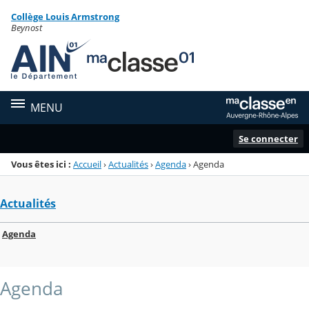
Panneau de gestion des cookies
Collège Louis Armstrong
Menu de la rubrique
Contenu
Beynost
MENU
Se connecter
Vous êtes ici :
Accueil
›
Actualités
›
Agenda
›
Agenda
Actualités
Agenda
Agenda