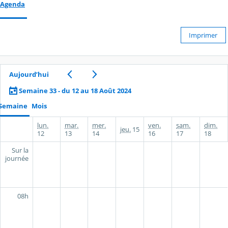
Agenda
Imprimer
Aujourd’hui
Semaine 33 - du 12 au 18 Août 2024
Semaine
Mois
lun.
mar.
mer.
ven.
sam.
dim.
jeu.
15
12
13
14
16
17
18
Sur la
journée
08h