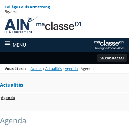
Panneau de gestion des cookies
Collège Louis Armstrong
Menu de la rubrique
Contenu
Beynost
MENU
Se connecter
Vous êtes ici :
Accueil
›
Actualités
›
Agenda
›
Agenda
Actualités
Agenda
Agenda