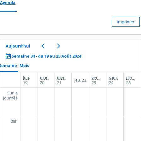
Agenda
Imprimer
Aujourd’hui
Semaine 34 - du 19 au 25 Août 2024
Semaine
Mois
lun.
mar.
mer.
ven.
sam.
dim.
jeu.
22
19
20
21
23
24
25
Sur la
journée
08h