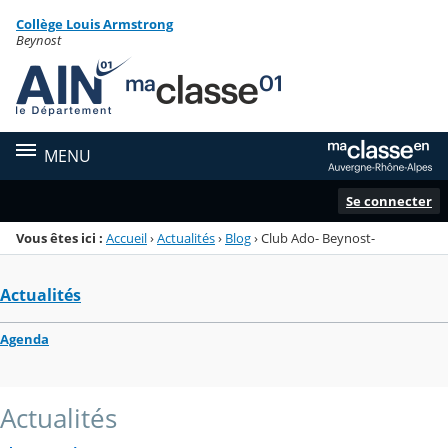
Panneau de gestion des cookies
Collège Louis Armstrong
Menu de la rubrique
Contenu
Beynost
MENU
Se connecter
Vous êtes ici :
Accueil
›
Actualités
›
Blog
›
Club Ado- Beynost-
Actualités
Agenda
Actualités