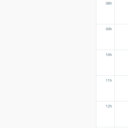
08h
09h
10h
11h
12h