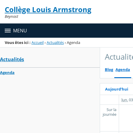
Panneau de gestion des cookies
Collège Louis Armstrong
Menu de la rubrique
Contenu
Beynost
MENU
Vous êtes ici :
Accueil
›
Actualités
›
Agenda
Actualit
Actualités
Blog
Agenda
Agenda
Aujourd’hui
lun.
03
Sur la
journée