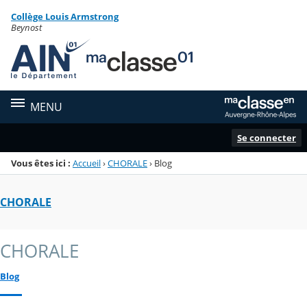
Panneau de gestion des cookies
Collège Louis Armstrong
Menu de la rubrique
Contenu
Beynost
MENU
Se connecter
Vous êtes ici :
Accueil
›
CHORALE
›
Blog
CHORALE
CHORALE
Blog