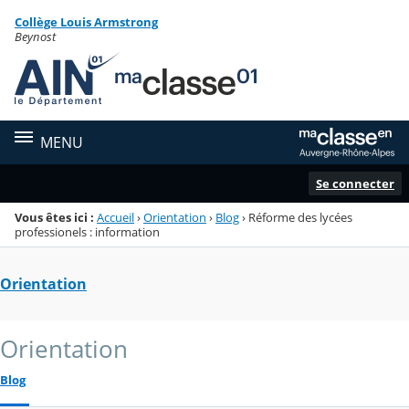
Panneau de gestion des cookies
Collège Louis Armstrong
Menu de la rubrique
Contenu
Beynost
MENU
Se connecter
Vous êtes ici :
Accueil
›
Orientation
›
Blog
›
Réforme des lycées
professionels : information
Orientation
Orientation
Blog