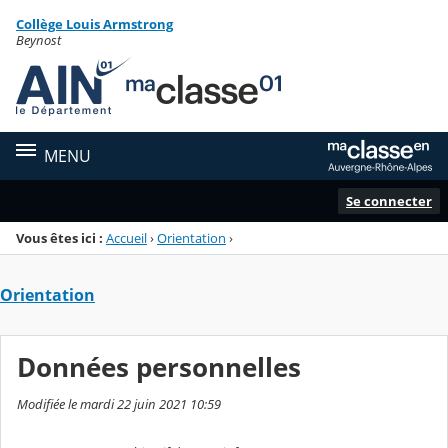
Panneau de gestion des cookies
Collège Louis Armstrong
Menu de la rubrique
Contenu
Beynost
MENU
Se connecter
Vous êtes ici :
Accueil
›
Orientation
›
Orientation
Données personnelles
Modifiée le mardi 22 juin 2021 10:59