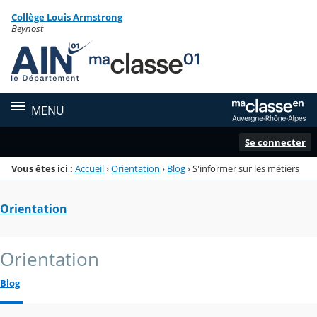
Panneau de gestion des cookies
Collège Louis Armstrong
Menu de la rubrique
Contenu
Beynost
MENU
Se connecter
Vous êtes ici :
Accueil
›
Orientation
›
Blog
›
S'informer sur les métiers
Orientation
Orientation
Blog