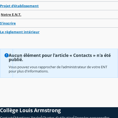
Projet d'établissement
Notre E.N.T.
S'inscrire
Le règlement intérieur
Aucun élément pour l'article « Contacts » n'a été
publié.
Vous pouvez vous rapprocher de l'administrateur de votre ENT
pour plus d'informations.
Collège Louis Armstrong
Contacts
Mentions légales
Chartes d'utilisation
Données personnelles