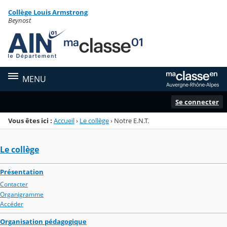
Panneau de gestion des cookies
Collège Louis Armstrong
Menu de la rubrique
Contenu
Beynost
MENU
Se connecter
Vous êtes ici :
Accueil
›
Le collège
›
Notre E.N.T.
Le collège
Présentation
Contacter
Organigramme
Accéder
Organisation pédagogique