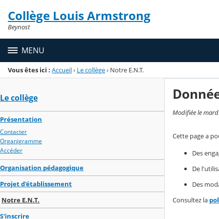
Panneau de gestion des cookies
Collège Louis Armstrong
Menu de la rubrique
Contenu
Beynost
MENU
Vous êtes ici :
Accueil
›
Le collège
›
Notre E.N.T.
Donnée
Le collège
Modifiée le mard
Présentation
Contacter
Cette page a pou
Organigramme
Accéder
Des enga
Organisation pédagogique
De l'util
Projet d'établissement
Des modal
Notre E.N.T.
Consultez la
po
S'inscrire