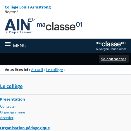
Panneau de gestion des cookies
Collège Louis Armstrong
Menu de la rubrique
Contenu
Beynost
MENU
Se connecter
Vous êtes ici :
Accueil
›
Le collège
›
Le collège
Présentation
Contacter
Organigramme
Accéder
Organisation pédagogique