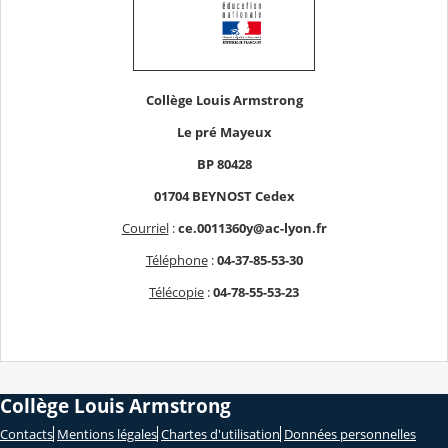
Collège Louis Armstrong
Le pré Mayeux
BP 80428
01704 BEYNOST Cedex
Courriel
:
ce.0011360y@ac-lyon.fr
Téléphone
:
04-37-85-53-30
Télécopie
:
04-78-55-53-23
Collège Louis Armstrong
Contacts
Mentions légales
Chartes d'utilisation
Données personnelles