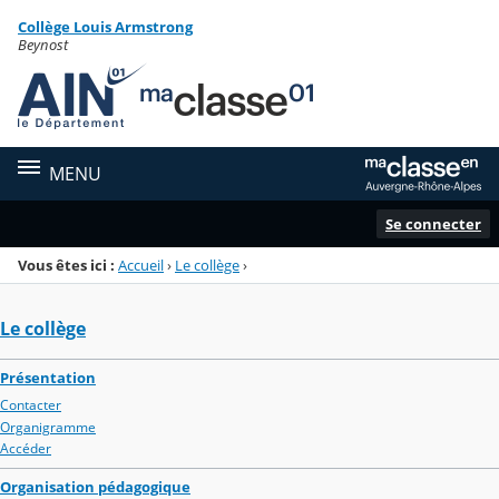
Panneau de gestion des cookies
Collège Louis Armstrong
Menu de la rubrique
Contenu
Beynost
MENU
Se connecter
Vous êtes ici :
Accueil
›
Le collège
›
Le collège
Présentation
Contacter
Organigramme
Accéder
Organisation pédagogique